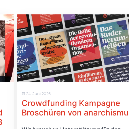
24. Juni 2026
Crowdfunding Kampagne
d
Broschüren von anarchismu
8