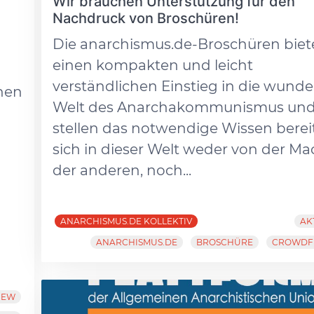
Wir brauchen Unterstützung für den
Nachdruck von Broschüren!
Die anarchismus.de-Broschüren bie
einen kompakten und leicht
verständlichen Einstieg in die wund
enen
Welt des Anarchakommunismus un
stellen das notwendige Wissen berei
sich in dieser Welt weder von der Ma
s
der anderen, noch...
ANARCHISMUS.DE KOLLEKTIV
AK
ANARCHISMUS.DE
BROSCHÜRE
CROWDF
IEW