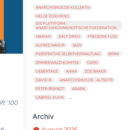
ANARCHISMUS.DE KOLLEKTIV
HELGE DOEHRING
DIE PLATTFORM -
ANARCHAKOMMUNISTISCHE FOEDERATION
MARIAN
RALF DREIS
FREDERIK FUSS
ALFRED MASUR
SADI
PERSPEKTIVE SELBSTVERWALTUNG
BRRN
ZIMMERWALD KOMITEE
CARO
UEBERTAGE
ANNA
ZOE BAKER
DAVID R.
ANARCHISMUS.DE - ALTSEITE
PETER BRANDT
ANARK
...
GABRIEL KUHN
ft '100
Archiv
ne
August 2026
1