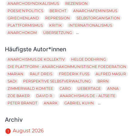
ANARCHOSYNDIKALISMUS
REZENSION
POESIE'N'POLITICS
BERICHT
ANARCHAFEMINISMUS
GRIECHENLAND
REPRESSION
SELBSTORGANISATION
PLATTFORMISMUS
KRITIK
INTERNATIONALISMUS
...
ANARCHOKOM
ÜBERSETZUNG
Häufigste Autor*innen
ANARCHISMUS.DE KOLLEKTIV
HELGE DOEHRING
DIE PLATTFORM - ANARCHAKOMMUNISTISCHE FOEDERATION
MARIAN
RALF DREIS
FREDERIK FUSS
ALFRED MASUR
SADI
PERSPEKTIVE SELBSTVERWALTUNG
BRRN
ZIMMERWALD KOMITEE
CARO
UEBERTAGE
ANNA
ZOE BAKER
DAVID R.
ANARCHISMUS.DE - ALTSEITE
...
PETER BRANDT
ANARK
GABRIEL KUHN
Archiv
August 2026
1