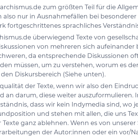
anarchismus.de zum größten Teil für die Allge
 also nur in Ausnahmefällen bei besonderer Re
rk fortgeschrittenes sprachliches Verständni
ismus.de überwiegend Texte von gesellschaft
 Diskussionen von mehreren sich aufeinander
weren, da entsprechende Diskussionen oft s
rden müssen, um zu verstehen, worum es den
t den Diskursbereich (Siehe unten).
alität der Texte, wenn wir also den Eindruc
d an darum, diese weiter auszuformulieren. In
rständnis, dass wir kein Indymedia sind, wo 
undposition und stehen mit allen, die uns Te
 Texte ganz ablehnen. Wenn es von unserer S
rarbeitungen der Autor:innen oder ein vor/Na