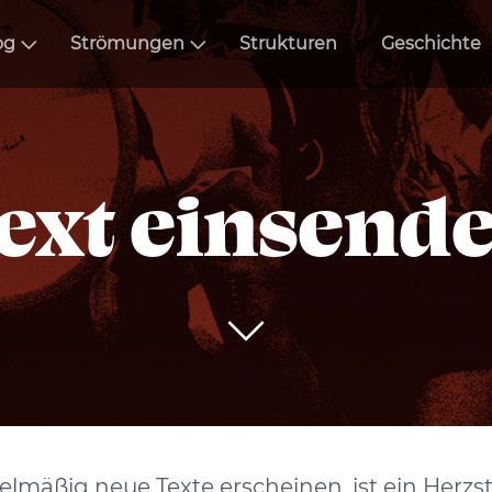
og
Strömungen
Strukturen
Geschichte
ext einsend
lmäßig neue Texte erscheinen, ist ein Herzst