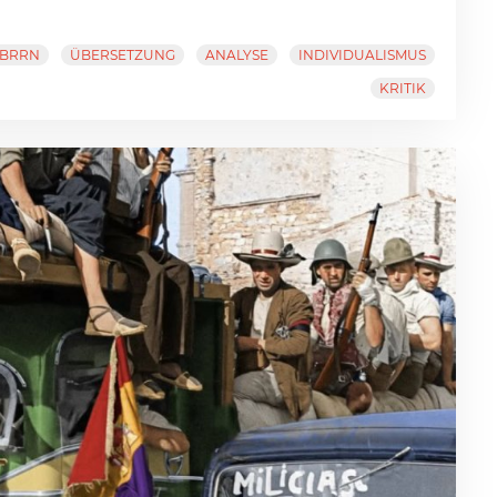
BRRN
ÜBERSETZUNG
ANALYSE
INDIVIDUALISMUS
KRITIK