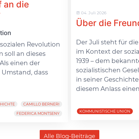
f an die
y
04. Juli 2026
Über die Freun
tion
Der Juli steht für 
r sozialen Revolution
im Kontext der sozia
 soll an dieses
1939 – dem bekannt
Als einen der
sozialistischen Ges
n Umstand, dass
in seiner Geschicht
diesem Anlass einem
HICHTE
CAMILLO BERNERI
KOMMUNISTISCHE UNION
FEDERICA MONTSENY
Alle Blog-Beiträge