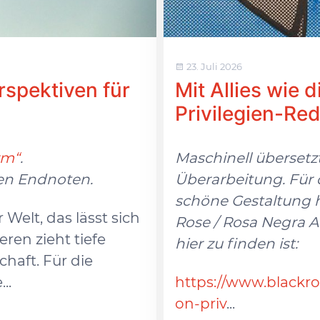
23. Juli 2026
spektiven für
Mit Allies wie 
Privilegien-Re
rm“
.
Maschinell übersetz
en Endnoten.
Überarbeitung. Für 
schöne Gestaltung h
elt, das lässt sich
Rose / Rosa Negra 
ren zieht tiefe
hier zu finden ist:
chaft. Für die
..
https://www.blackros
on-priv
...