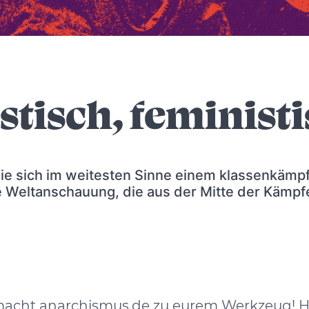
istisch, feminist
 die sich im weitesten Sinne einem klassenkämp
 Weltanschauung, die aus der Mitte der Kämpfe
n, macht anarchismus.de zu eurem Werkzeug! 