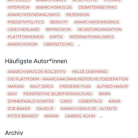
INTERVIEW
ANARCHISMUS.DE
DEBATTENBEITRAG
ANARCHOSYNDIKALISMUS
REZENSION
POESIE'N'POLITICS
BERICHT
ANARCHAFEMINISMUS
GRIECHENLAND
REPRESSION
SELBSTORGANISATION
PLATTFORMISMUS
KRITIK
INTERNATIONALISMUS
...
ANARCHOKOM
ÜBERSETZUNG
Häufigste Autor*innen
ANARCHISMUS.DE KOLLEKTIV
HELGE DOEHRING
DIE PLATTFORM - ANARCHAKOMMUNISTISCHE FOEDERATION
MARIAN
RALF DREIS
FREDERIK FUSS
ALFRED MASUR
SADI
PERSPEKTIVE SELBSTVERWALTUNG
BRRN
ZIMMERWALD KOMITEE
CARO
UEBERTAGE
ANNA
ZOE BAKER
DAVID R.
ANARCHISMUS.DE - ALTSEITE
...
PETER BRANDT
ANARK
GABRIEL KUHN
Archiv