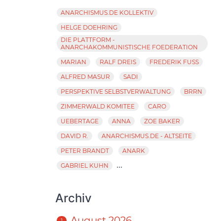
ANARCHISMUS.DE KOLLEKTIV
HELGE DOEHRING
DIE PLATTFORM -
ANARCHAKOMMUNISTISCHE FOEDERATION
MARIAN
RALF DREIS
FREDERIK FUSS
ALFRED MASUR
SADI
PERSPEKTIVE SELBSTVERWALTUNG
BRRN
ZIMMERWALD KOMITEE
CARO
UEBERTAGE
ANNA
ZOE BAKER
DAVID R.
ANARCHISMUS.DE - ALTSEITE
PETER BRANDT
ANARK
...
GABRIEL KUHN
Archiv
August 2026
1