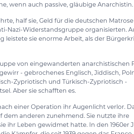
eine, wenn auch passive, gläubige Anarchistin.
te, half sie, Geld für die deutschen Matrose
nti-Nazi-Widerstandsgruppe organisierten. 
 leistete sie enorme Arbeit, als der Bürgerkr
sgruppe von eingewanderten anarchistischen 
gewirr - gebrochenes Englisch, Jiddisch, Poln
isch-Zypriotisch und Türkisch-Zypriotisch -
sel. Aber sie schafften es.
nach einer Operation ihr Augenlicht verlor. 
auf dem anderen zunehmend. Sie nutzte ihre
sie ihr Leben gewidmet hatte. In den 1960er 
die Kämpfer, die seit 1939 gegen das Franco