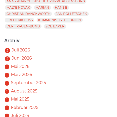
ANA – ANARCHISTISCHE GRUPPE REGENSBURG
MALTE NOVAK
MARIAN
HANS B
CHRISTIAN DANCKWORTH
JAN ROLLETSCHEK
FREDERIK FUSS
KOMMUNISTISCHE UNION
DER FRAUEN-BUND
ZOE BAKER
Archiv
Juli 2026
2
Juni 2026
2
Mai 2026
1
März 2026
1
September 2025
1
August 2025
1
Mai 2025
1
Februar 2025
1
Juli 2024
1