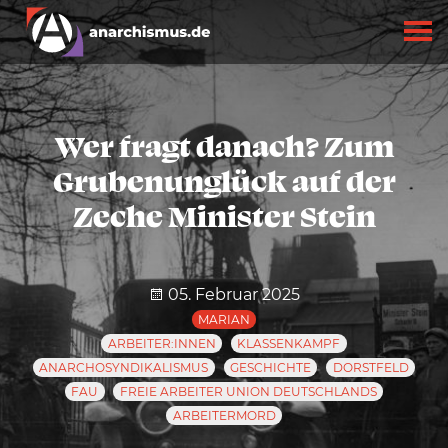
Wer fragt danach? Zum
Grubenunglück auf der
Zeche Minister Stein
05. Februar 2025
MARIAN
ARBEITER:INNEN
KLASSENKAMPF
ANARCHOSYNDIKALISMUS
GESCHICHTE
DORSTFELD
FAU
FREIE ARBEITER UNION DEUTSCHLANDS
ARBEITERMORD