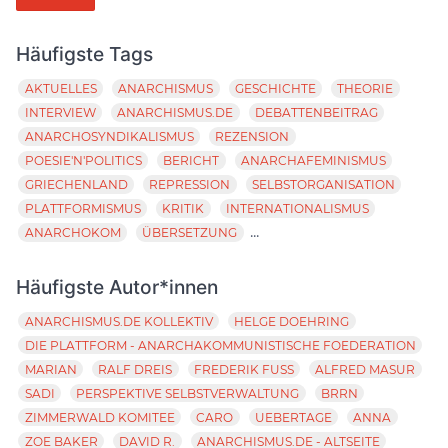
Häufigste Tags
AKTUELLES
ANARCHISMUS
GESCHICHTE
THEORIE
INTERVIEW
ANARCHISMUS.DE
DEBATTENBEITRAG
ANARCHOSYNDIKALISMUS
REZENSION
POESIE'N'POLITICS
BERICHT
ANARCHAFEMINISMUS
GRIECHENLAND
REPRESSION
SELBSTORGANISATION
PLATTFORMISMUS
KRITIK
INTERNATIONALISMUS
...
ANARCHOKOM
ÜBERSETZUNG
Häufigste Autor*innen
ANARCHISMUS.DE KOLLEKTIV
HELGE DOEHRING
DIE PLATTFORM - ANARCHAKOMMUNISTISCHE FOEDERATION
MARIAN
RALF DREIS
FREDERIK FUSS
ALFRED MASUR
SADI
PERSPEKTIVE SELBSTVERWALTUNG
BRRN
ZIMMERWALD KOMITEE
CARO
UEBERTAGE
ANNA
ZOE BAKER
DAVID R.
ANARCHISMUS.DE - ALTSEITE