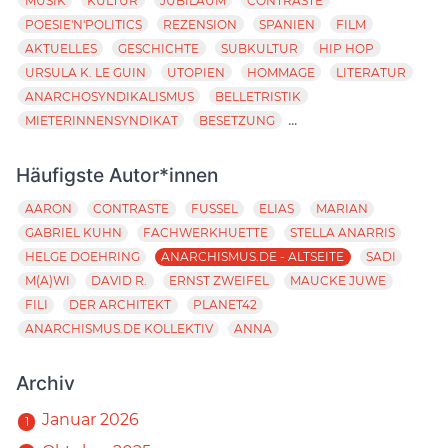
MUSIK
KULTUR
JUBILÄUM
CONTRASTE
POESIE'N'POLITICS
REZENSION
SPANIEN
FILM
AKTUELLES
GESCHICHTE
SUBKULTUR
HIP HOP
URSULA K. LE GUIN
UTOPIEN
HOMMAGE
LITERATUR
ANARCHOSYNDIKALISMUS
BELLETRISTIK
...
MIETERINNENSYNDIKAT
BESETZUNG
Häufigste Autor*innen
AARON
CONTRASTE
FUSSEL
ELIAS
MARIAN
GABRIEL KUHN
FACHWERKHUETTE
STELLA ANARRIS
HELGE DOEHRING
ANARCHISMUS.DE - ALTSEITE
SADI
M(A)WI
DAVID R.
ERNST ZWEIFEL
MAUCKE JUWE
FILI
DER ARCHITEKT
PLANET42
ANARCHISMUS.DE KOLLEKTIV
ANNA
Archiv
Januar 2026
1