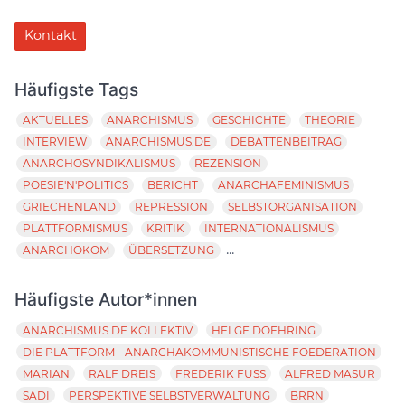
Kontakt
Häufigste Tags
AKTUELLES
ANARCHISMUS
GESCHICHTE
THEORIE
INTERVIEW
ANARCHISMUS.DE
DEBATTENBEITRAG
ANARCHOSYNDIKALISMUS
REZENSION
POESIE'N'POLITICS
BERICHT
ANARCHAFEMINISMUS
GRIECHENLAND
REPRESSION
SELBSTORGANISATION
PLATTFORMISMUS
KRITIK
INTERNATIONALISMUS
...
ANARCHOKOM
ÜBERSETZUNG
Häufigste Autor*innen
ANARCHISMUS.DE KOLLEKTIV
HELGE DOEHRING
DIE PLATTFORM - ANARCHAKOMMUNISTISCHE FOEDERATION
MARIAN
RALF DREIS
FREDERIK FUSS
ALFRED MASUR
SADI
PERSPEKTIVE SELBSTVERWALTUNG
BRRN