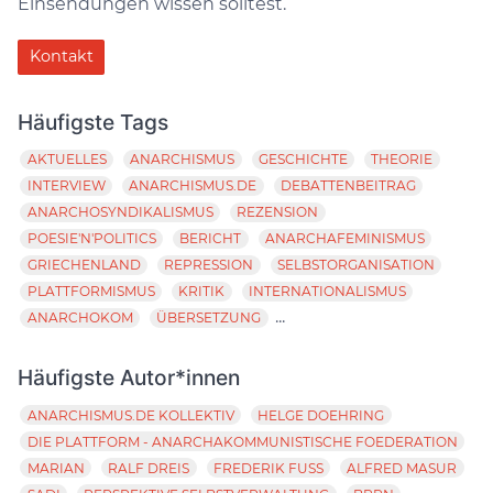
Einsendungen wissen solltest.
Kontakt
Häufigste Tags
AKTUELLES
ANARCHISMUS
GESCHICHTE
THEORIE
INTERVIEW
ANARCHISMUS.DE
DEBATTENBEITRAG
ANARCHOSYNDIKALISMUS
REZENSION
POESIE'N'POLITICS
BERICHT
ANARCHAFEMINISMUS
GRIECHENLAND
REPRESSION
SELBSTORGANISATION
PLATTFORMISMUS
KRITIK
INTERNATIONALISMUS
...
ANARCHOKOM
ÜBERSETZUNG
Häufigste Autor*innen
ANARCHISMUS.DE KOLLEKTIV
HELGE DOEHRING
DIE PLATTFORM - ANARCHAKOMMUNISTISCHE FOEDERATION
MARIAN
RALF DREIS
FREDERIK FUSS
ALFRED MASUR