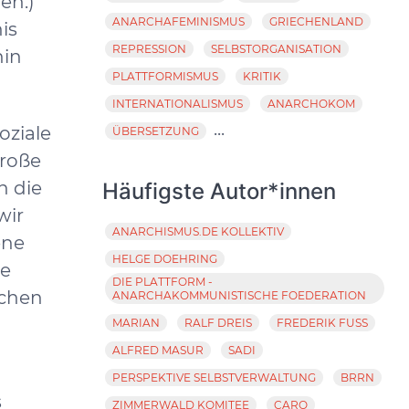
en.)
ANARCHAFEMINISMUS
GRIECHENLAND
is
REPRESSION
SELBSTORGANISATION
hin
PLATTFORMISMUS
KRITIK
INTERNATIONALISMUS
ANARCHOKOM
...
oziale
ÜBERSETZUNG
große
n die
Häufigste Autor*innen
wir
ANARCHISMUS.DE KOLLEKTIV
ene
HELGE DOEHRING
ie
DIE PLATTFORM -
schen
ANARCHAKOMMUNISTISCHE FOEDERATION
MARIAN
RALF DREIS
FREDERIK FUSS
ALFRED MASUR
SADI
PERSPEKTIVE SELBSTVERWALTUNG
BRRN
s
ZIMMERWALD KOMITEE
CARO