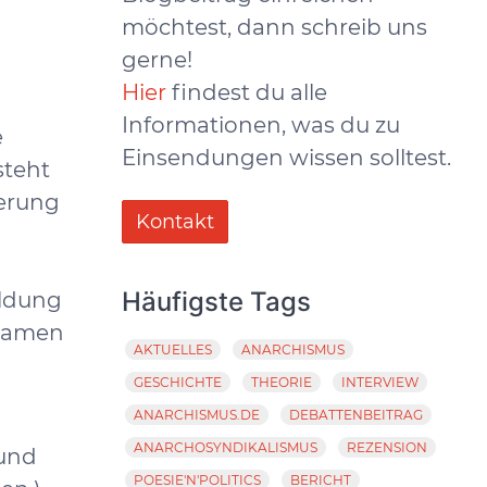
möchtest, dann schreib uns
gerne!
Hier
findest du alle
Informationen, was du zu
e
Einsendungen wissen solltest.
steht
ierung
Kontakt
Häufigste Tags
ildung
 Namen
AKTUELLES
ANARCHISMUS
GESCHICHTE
THEORIE
INTERVIEW
ANARCHISMUS.DE
DEBATTENBEITRAG
ANARCHOSYNDIKALISMUS
REZENSION
rund
POESIE'N'POLITICS
BERICHT