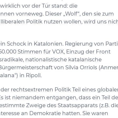
 wirklich vor der Tür stand: die
nnen vorneweg. Dieser „Wolf“, den sie zum
liberalen Politik nutzen wollen, wird uns nich
n Schock in Katalonien. Regierung von Part
150.000 Stimmen für VOX, Einzug der Front
adikale, nationalistische katalanische
 Bürgermeisterschaft von Sílvia Orriols (Anme
lana") in Ripoll.
 der rechtsextremen Politik Teil eines global
Es ist niemandem entgangen, dass ein Teil de
estimmte Zweige des Staatsapparats (z.B. di
 Interesse an Demokratie hatten. Sie waren