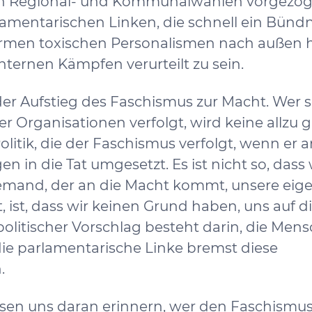
den Regional- und Kommunalwahlen vorgezog
amentarischen Linken, die schnell ein Bündn
rmen toxischen Personalismen nach außen 
internen Kämpfen verurteilt zu sein.
s der Aufstieg des Faschismus zur Macht. Wer s
 Organisationen verfolgt, wird keine allzu 
olitik, die der Faschismus verfolgt, wenn er a
n die Tat umgesetzt. Es ist nicht so, dass 
emand, der an die Macht kommt, unsere eig
, ist, dass wir keinen Grund haben, uns auf d
 politischer Vorschlag besteht darin, die Men
die parlamentarische Linke bremst diese
.
sen uns daran erinnern, wer den Faschismu