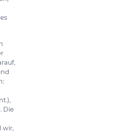
 es
n
er
rauf,
und
n:
t.),
. Die
 wir,