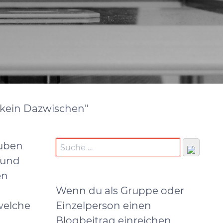
t kein Dazwischen"
auben
 und
en
Wenn du als Gruppe oder
welche
Einzelperson einen
Blogbeitrag einreichen