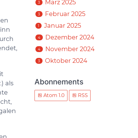
März 2025
3
Februar 2025
3
ten
Januar 2025
1
Sinn
Dezember 2024
durch
4
endet,
November 2024
4
Oktober 2024
3
it
Abonnements
) als
hte
Atom 1.0
RSS
cht,
egalen
en,