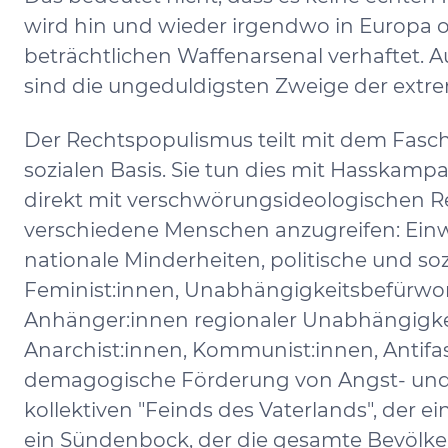
wird hin und wieder irgendwo in Europa o
beträchtlichen Waffenarsenal verhaftet. Auf
sind die ungeduldigsten Zweige der extr
Der Rechtspopulismus teilt mit dem Fasch
sozialen Basis. Sie tun dies mit Hasskam
direkt mit verschwörungsideologischen R
verschiedene Menschen anzugreifen: Einw
nationale Minderheiten, politische und so
Feminist:innen, Unabhängigkeitsbefürwor
Anhänger:innen regionaler Unabhängigke
Anarchist:innen, Kommunist:innen, Antifa
demagogische Förderung von Angst- und
kollektiven "Feinds des Vaterlands", der ei
ein Sündenbock, der die gesamte Bevölkeru