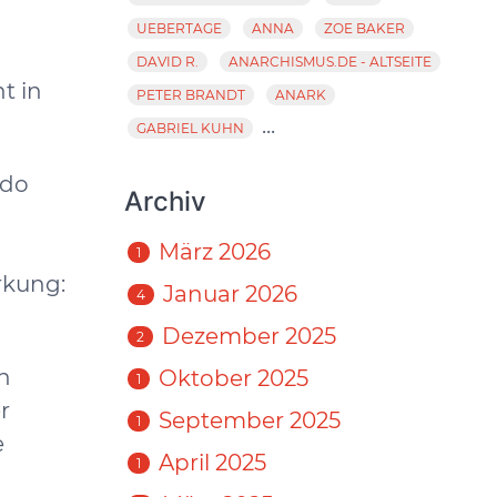
UEBERTAGE
ANNA
ZOE BAKER
DAVID R.
ANARCHISMUS.DE - ALTSEITE
t in
PETER BRANDT
ANARK
...
GABRIEL KUHN
ido
Archiv
März 2026
1
rkung:
Januar 2026
4
Dezember 2025
2
en
Oktober 2025
1
r
September 2025
1
e
April 2025
1