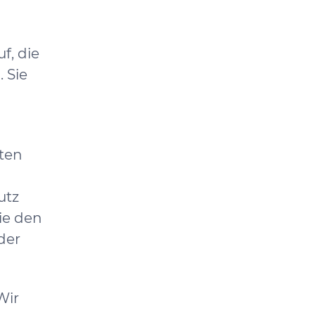
f, die
 Sie
aten
utz
die den
der
Wir