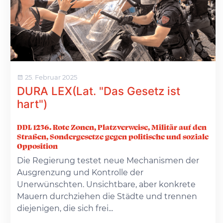
25. Februar 2025
DURA LEX(Lat. "Das Gesetz ist
hart")
DDL 1236. Rote Zonen, Platzverweise, Militär auf den
Straßen, Sondergesetze gegen politische und soziale
Opposition
Die Regierung testet neue Mechanismen der
Ausgrenzung und Kontrolle der
Unerwünschten. Unsichtbare, aber konkrete
Mauern durchziehen die Städte und trennen
diejenigen, die sich frei...