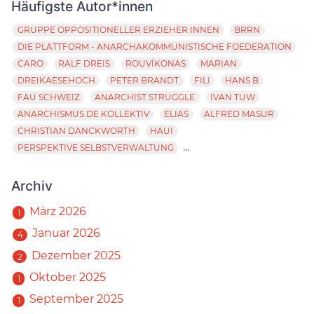
Häufigste Autor*innen
GRUPPE OPPOSITIONELLER ERZIEHER:INNEN
BRRN
DIE PLATTFORM - ANARCHAKOMMUNISTISCHE FOEDERATION
CARO
RALF DREIS
ROUVÍKONAS
MARIAN
DREIKAESEHOCH
PETER BRANDT
FILI
HANS B
FAU SCHWEIZ
ANARCHIST STRUGGLE
IVAN TUW
ANARCHISMUS.DE KOLLEKTIV
ELIAS
ALFRED MASUR
CHRISTIAN DANCKWORTH
HAUI
...
PERSPEKTIVE SELBSTVERWALTUNG
Archiv
März 2026
1
Januar 2026
4
Dezember 2025
2
Oktober 2025
1
September 2025
1