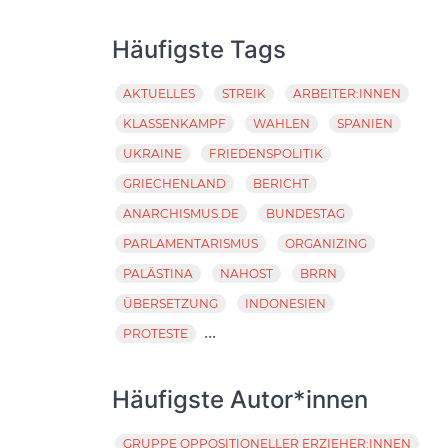
Häufigste Tags
AKTUELLES
STREIK
ARBEITER:INNEN
KLASSENKAMPF
WAHLEN
SPANIEN
UKRAINE
FRIEDENSPOLITIK
GRIECHENLAND
BERICHT
ANARCHISMUS.DE
BUNDESTAG
PARLAMENTARISMUS
ORGANIZING
PALÄSTINA
NAHOST
BRRN
ÜBERSETZUNG
INDONESIEN
...
PROTESTE
Häufigste Autor*innen
GRUPPE OPPOSITIONELLER ERZIEHER:INNEN