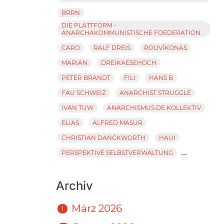
BRRN
DIE PLATTFORM -
ANARCHAKOMMUNISTISCHE FOEDERATION
CARO
RALF DREIS
ROUVÍKONAS
MARIAN
DREIKAESEHOCH
PETER BRANDT
FILI
HANS B
FAU SCHWEIZ
ANARCHIST STRUGGLE
IVAN TUW
ANARCHISMUS.DE KOLLEKTIV
ELIAS
ALFRED MASUR
CHRISTIAN DANCKWORTH
HAUI
...
PERSPEKTIVE SELBSTVERWALTUNG
Archiv
März 2026
1