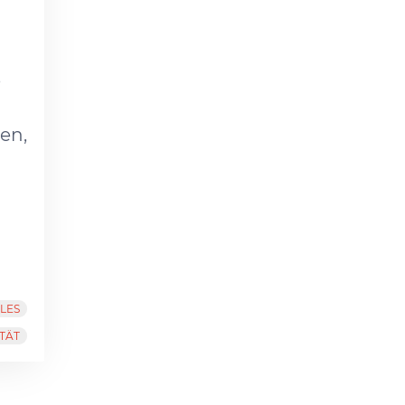
e
en,
LES
TÄT