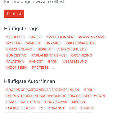
Einsendungen wissen solltest.
Kontakt
Häufigste Tags
AKTUELLES
STREIK
ARBEITER:INNEN
KLASSENKAMPF
WAHLEN
SPANIEN
UKRAINE
FRIEDENSPOLITIK
GRIECHENLAND
BERICHT
ANARCHISMUS.DE
BUNDESTAG
PARLAMENTARISMUS
ORGANIZING
PALÄSTINA
NAHOST
BRRN
ÜBERSETZUNG
...
INDONESIEN
PROTESTE
Häufigste Autor*innen
GRUPPE OPPOSITIONELLER ERZIEHER:INNEN
BRRN
DIE PLATTFORM - ANARCHAKOMMUNISTISCHE FOEDERATION
CARO
RALF DREIS
ROUVÍKONAS
MARIAN
DREIKAESEHOCH
PETER BRANDT
FILI
HANS B