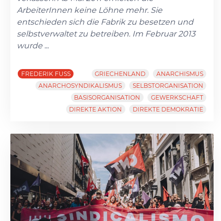
ArbeiterInnen keine Löhne mehr. Sie
entschieden sich die Fabrik zu besetzen und
selbstverwaltet zu betreiben. Im Februar 2013
wurde
...
FREDERIK FUSS
GRIECHENLAND
ANARCHISMUS
ANARCHOSYNDIKALISMUS
SELBSTORGANISATION
BASISORGANISATION
GEWERKSCHAFT
DIREKTE AKTION
DIREKTE DEMOKRATIE