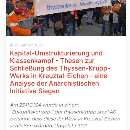
21. Januar 2025
Kapital-Umstrukturierung und
Klassenkampf - Thesen zur
Schließung des Thyssen-Krupp-
Werks in Kreuztal-Eichen - eine
Analyse der Anarchistischen
Initiative Siegen
Am 25.11.2024 wurde in einem
“Zukunftskonzept” der thyssenkrupp steel AG
bekannt, dass diese ihr Werk in Kreuztal-Eichen
schließen würden. Ungefähr 600