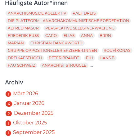
Häufigste Autor*innen
ANARCHISMUS.DE KOLLEKTIV
RALF DREIS
DIE PLATTFORM - ANARCHAKOMMUNISTISCHE FOEDERATION
ALFRED MASUR
PERSPEKTIVE SELBSTVERWALTUNG
FREDERIK FUSS
CARO
ELIAS
ANNA
BRRN
MARIAN
CHRISTIAN DANCKWORTH
GRUPPE OPPOSITIONELLER ERZIEHER:INNEN
ROUVÍKONAS
DREIKAESEHOCH
PETER BRANDT
FILI
HANS B
...
FAU SCHWEIZ
ANARCHIST STRUGGLE
Archiv
März 2026
1
Januar 2026
4
Dezember 2025
2
Oktober 2025
1
September 2025
1