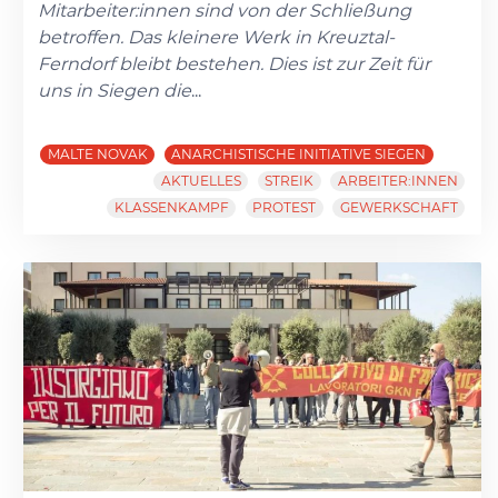
Mitarbeiter:innen sind von der Schließung
betroffen. Das kleinere Werk in Kreuztal-
Ferndorf bleibt bestehen. Dies ist zur Zeit für
uns in Siegen die
...
MALTE NOVAK
ANARCHISTISCHE INITIATIVE SIEGEN
AKTUELLES
STREIK
ARBEITER:INNEN
KLASSENKAMPF
PROTEST
GEWERKSCHAFT