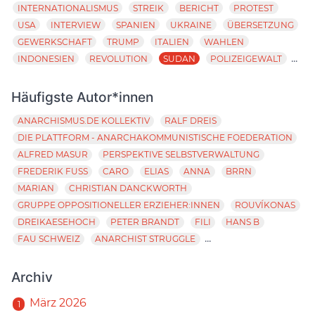
INTERNATIONALISMUS
STREIK
BERICHT
PROTEST
USA
INTERVIEW
SPANIEN
UKRAINE
ÜBERSETZUNG
GEWERKSCHAFT
TRUMP
ITALIEN
WAHLEN
...
INDONESIEN
REVOLUTION
SUDAN
POLIZEIGEWALT
Häufigste Autor*innen
ANARCHISMUS.DE KOLLEKTIV
RALF DREIS
DIE PLATTFORM - ANARCHAKOMMUNISTISCHE FOEDERATION
ALFRED MASUR
PERSPEKTIVE SELBSTVERWALTUNG
FREDERIK FUSS
CARO
ELIAS
ANNA
BRRN
MARIAN
CHRISTIAN DANCKWORTH
GRUPPE OPPOSITIONELLER ERZIEHER:INNEN
ROUVÍKONAS
DREIKAESEHOCH
PETER BRANDT
FILI
HANS B
...
FAU SCHWEIZ
ANARCHIST STRUGGLE
Archiv
März 2026
1