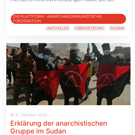
DIE PLATTFORM - ANARCHAKOMMUNISTISCHE
FOEDERATION
AKTUELLES
ÜBERSETZUNG
SUDAN
31. Oktober 2025
Erklärung der anarchistischen
Gruppe im Sudan