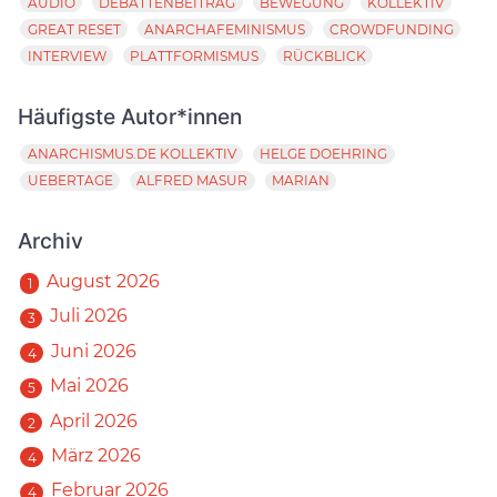
AUDIO
DEBATTENBEITRAG
BEWEGUNG
KOLLEKTIV
GREAT RESET
ANARCHAFEMINISMUS
CROWDFUNDING
INTERVIEW
PLATTFORMISMUS
RÜCKBLICK
Häufigste Autor*innen
ANARCHISMUS.DE KOLLEKTIV
HELGE DOEHRING
UEBERTAGE
ALFRED MASUR
MARIAN
Archiv
August 2026
1
Juli 2026
3
Juni 2026
4
Mai 2026
5
April 2026
2
März 2026
4
Februar 2026
4