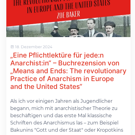
18. Dezember 2024
„Eine Pflichtlektüre für jede:n
Anarchist:in“ – Buchrezension von
„Means and Ends: The revolutionary
Practice of Anarchism in Europe
and the United States“
Als ich vor einigen Jahren als Jugendlicher
begann, mich mit anarchistischer Theorie zu
beschäftigen und das erste Mal klassische
Schriften des Anarchismus las – zum Beispiel
Bakunins "Gott und der Staat" oder Kropotkins