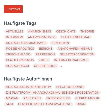
Kontakt
Häufigste Tags
AKTUELLES
ANARCHISMUS
GESCHICHTE
THEORIE
INTERVIEW
ANARCHISMUS.DE
DEBATTENBEITRAG
ANARCHOSYNDIKALISMUS
REZENSION
POESIE'N'POLITICS
BERICHT
ANARCHAFEMINISMUS
GRIECHENLAND
REPRESSION
SELBSTORGANISATION
PLATTFORMISMUS
KRITIK
INTERNATIONALISMUS
...
ANARCHOKOM
ÜBERSETZUNG
Häufigste Autor*innen
ANARCHISMUS.DE KOLLEKTIV
HELGE DOEHRING
DIE PLATTFORM - ANARCHAKOMMUNISTISCHE FOEDERATION
MARIAN
RALF DREIS
FREDERIK FUSS
ALFRED MASUR
SADI
PERSPEKTIVE SELBSTVERWALTUNG
BRRN