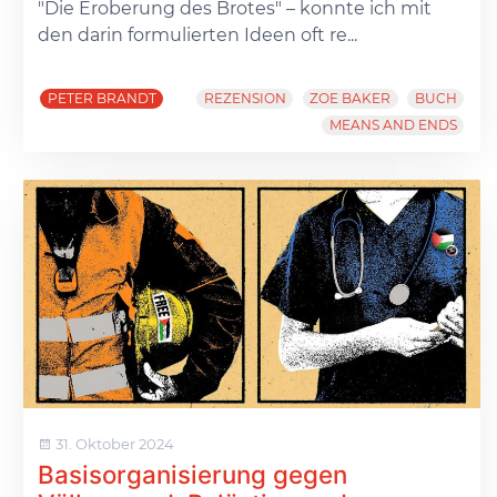
"Die Eroberung des Brotes" – konnte ich mit
den darin formulierten Ideen oft re...
PETER BRANDT
REZENSION
ZOE BAKER
BUCH
MEANS AND ENDS
31. Oktober 2024
Basisorganisierung gegen