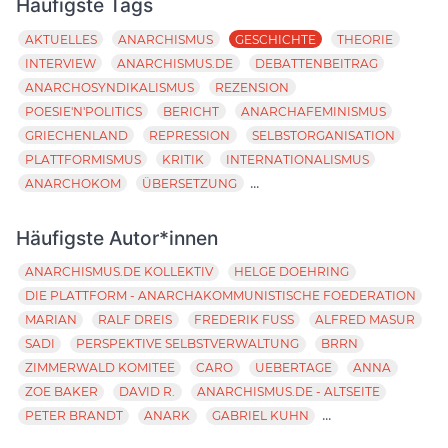
Häufigste Tags
AKTUELLES
ANARCHISMUS
GESCHICHTE
THEORIE
INTERVIEW
ANARCHISMUS.DE
DEBATTENBEITRAG
ANARCHOSYNDIKALISMUS
REZENSION
POESIE'N'POLITICS
BERICHT
ANARCHAFEMINISMUS
GRIECHENLAND
REPRESSION
SELBSTORGANISATION
PLATTFORMISMUS
KRITIK
INTERNATIONALISMUS
...
ANARCHOKOM
ÜBERSETZUNG
Häufigste Autor*innen
ANARCHISMUS.DE KOLLEKTIV
HELGE DOEHRING
DIE PLATTFORM - ANARCHAKOMMUNISTISCHE FOEDERATION
MARIAN
RALF DREIS
FREDERIK FUSS
ALFRED MASUR
SADI
PERSPEKTIVE SELBSTVERWALTUNG
BRRN
ZIMMERWALD KOMITEE
CARO
UEBERTAGE
ANNA
ZOE BAKER
DAVID R.
ANARCHISMUS.DE - ALTSEITE
...
PETER BRANDT
ANARK
GABRIEL KUHN