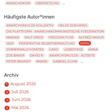
...
ANARCHOKOM
ÜBERSETZUNG
Häufigste Autor*innen
ANARCHISMUS.DE KOLLEKTIV
HELGE DOEHRING
DIE PLATTFORM - ANARCHAKOMMUNISTISCHE FOEDERATION
MARIAN
RALF DREIS
FREDERIK FUSS
ALFRED MASUR
SADI
PERSPEKTIVE SELBSTVERWALTUNG
BRRN
ZIMMERWALD KOMITEE
CARO
UEBERTAGE
ANNA
ZOE BAKER
DAVID R.
ANARCHISMUS.DE - ALTSEITE
...
PETER BRANDT
ANARK
GABRIEL KUHN
Archiv
August 2026
1
Juli 2026
3
Juni 2026
4
Mai 2026
5