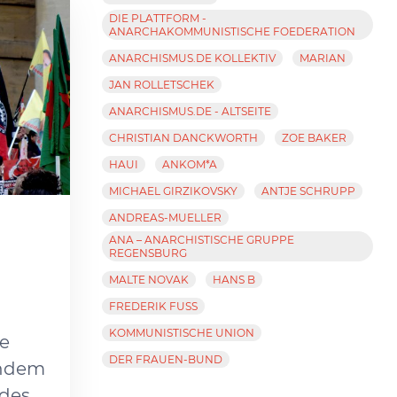
DIE PLATTFORM -
ANARCHAKOMMUNISTISCHE FOEDERATION
ANARCHISMUS.DE KOLLEKTIV
MARIAN
JAN ROLLETSCHEK
ANARCHISMUS.DE - ALTSEITE
CHRISTIAN DANCKWORTH
ZOE BAKER
HAUI
ANKOM*A
MICHAEL GIRZIKOVSKY
ANTJE SCHRUPP
ANDREAS-MUELLER
ANA – ANARCHISTISCHE GRUPPE
REGENSBURG
MALTE NOVAK
HANS B
FREDERIK FUSS
KOMMUNISTISCHE UNION
he
DER FRAUEN-BUND
chdem
 des