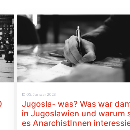
05. Januar 2023
0
Jugosla- was? Was war dam
in Jugoslawien und warum s
es AnarchistInnen interessi