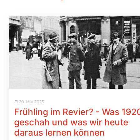
20. Mai 2023
Frühling im Revier? - Was 192
geschah und was wir heute
daraus lernen können