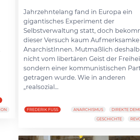
Jahrzehntelang fand in Europa ein
gigantisches Experiment der
Selbstverwaltung statt, doch bekom
dieser Versuch kaum Aufmerksamkei
t
AnarchistInnen. Mutmaßlich deshalb,
nicht vom libertären Geist der Freihei
sondern einer kommunistischen Part
getragen wurde. Wie in anderen
„realsozial...
ION
FREDERIK FUSS
ANARCHISMUS
DIREKTE DEM
GESCHICHTE
REV