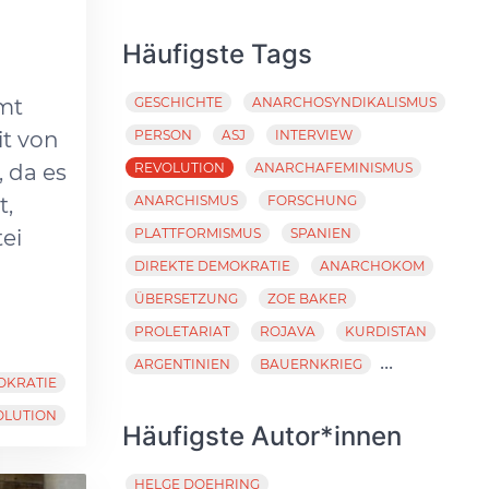
Häufigste Tags
mt
GESCHICHTE
ANARCHOSYNDIKALISMUS
t von
PERSON
ASJ
INTERVIEW
 da es
REVOLUTION
ANARCHAFEMINISMUS
t,
ANARCHISMUS
FORSCHUNG
ei
PLATTFORMISMUS
SPANIEN
DIREKTE DEMOKRATIE
ANARCHOKOM
ÜBERSETZUNG
ZOE BAKER
PROLETARIAT
ROJAVA
KURDISTAN
...
ARGENTINIEN
BAUERNKRIEG
OKRATIE
OLUTION
Häufigste Autor*innen
HELGE DOEHRING