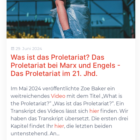
29. Juni 2024
Was ist das Proletariat? Das
Proletariat bei Marx und Engels -
Das Proletariat im 21. Jhd.
Im Mai 2024 veröffentlichte Zoe Baker ein
weitreichendes
Video
mit dem Titel „What is
the Proletariat?“ „Was ist das Proletariat?“. Ein
Transkript des Videos lässt sich
hier
finden. Wir
haben das Transkript übersetzt. Die ersten drei
Kapitel findet Ihr
hier
, die letzten beiden
untenstehend. An...