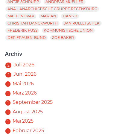
ANTJE SCHRUPP
ANDREAS-MUELLER
ANA – ANARCHISTISCHE GRUPPE REGENSBURG
MALTE NOVAK
MARIAN
HANS B
CHRISTIAN DANCKWORTH
JAN ROLLETSCHEK
FREDERIK FUSS
KOMMUNISTISCHE UNION
DER FRAUEN-BUND
ZOE BAKER
Archiv
Juli 2026
2
Juni 2026
2
Mai 2026
1
März 2026
1
September 2025
1
August 2025
1
Mai 2025
1
Februar 2025
1