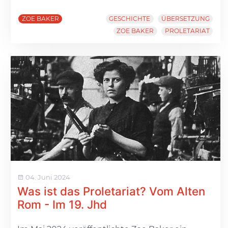
ZOE BAKER
GESCHICHTE
ÜBERSETZUNG
ZOE BAKER
PROLETARIAT
04. Juni 2024
Was ist das Proletariat? Vom Alten
Rom - Im 19. Jhd