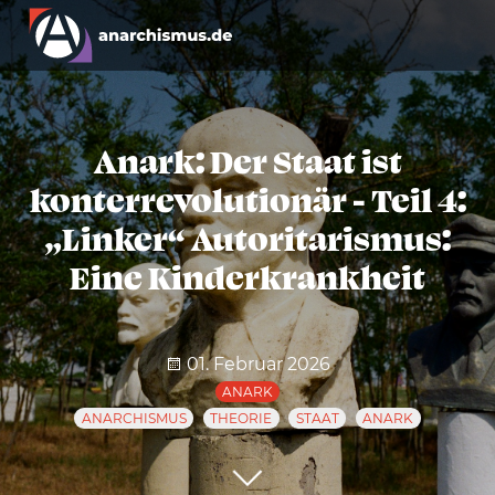
Anark: Der Staat ist
konterrevolutionär - Teil 4:
„Linker“ Autoritarismus:
Eine Kinderkrankheit
01. Februar 2026
ANARK
ANARCHISMUS
THEORIE
STAAT
ANARK