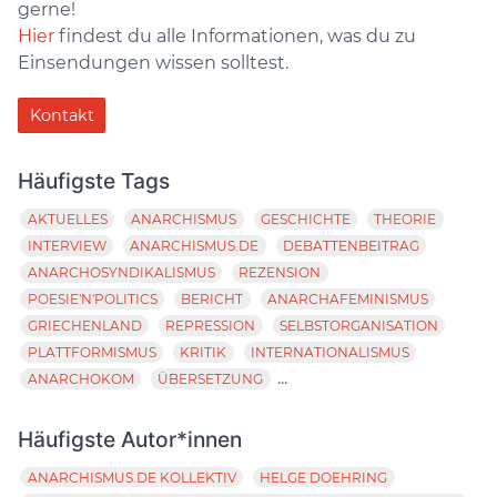
gerne!
Hier
findest du alle Informationen, was du zu
Einsendungen wissen solltest.
Kontakt
Häufigste Tags
AKTUELLES
ANARCHISMUS
GESCHICHTE
THEORIE
INTERVIEW
ANARCHISMUS.DE
DEBATTENBEITRAG
ANARCHOSYNDIKALISMUS
REZENSION
POESIE'N'POLITICS
BERICHT
ANARCHAFEMINISMUS
GRIECHENLAND
REPRESSION
SELBSTORGANISATION
PLATTFORMISMUS
KRITIK
INTERNATIONALISMUS
...
ANARCHOKOM
ÜBERSETZUNG
Häufigste Autor*innen
ANARCHISMUS.DE KOLLEKTIV
HELGE DOEHRING