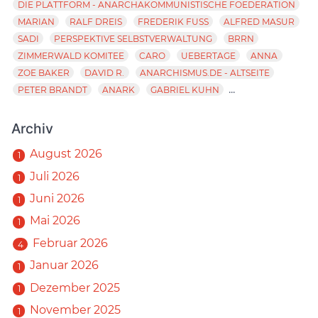
DIE PLATTFORM - ANARCHAKOMMUNISTISCHE FOEDERATION
MARIAN
RALF DREIS
FREDERIK FUSS
ALFRED MASUR
SADI
PERSPEKTIVE SELBSTVERWALTUNG
BRRN
ZIMMERWALD KOMITEE
CARO
UEBERTAGE
ANNA
ZOE BAKER
DAVID R.
ANARCHISMUS.DE - ALTSEITE
...
PETER BRANDT
ANARK
GABRIEL KUHN
Archiv
August 2026
1
Juli 2026
1
Juni 2026
1
Mai 2026
1
Februar 2026
4
Januar 2026
1
Dezember 2025
1
November 2025
1