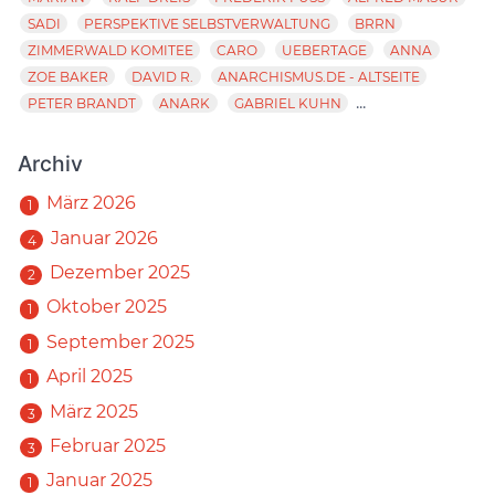
SADI
PERSPEKTIVE SELBSTVERWALTUNG
BRRN
ZIMMERWALD KOMITEE
CARO
UEBERTAGE
ANNA
ZOE BAKER
DAVID R.
ANARCHISMUS.DE - ALTSEITE
...
PETER BRANDT
ANARK
GABRIEL KUHN
Archiv
März 2026
1
Januar 2026
4
Dezember 2025
2
Oktober 2025
1
September 2025
1
April 2025
1
März 2025
3
Februar 2025
3
Januar 2025
1