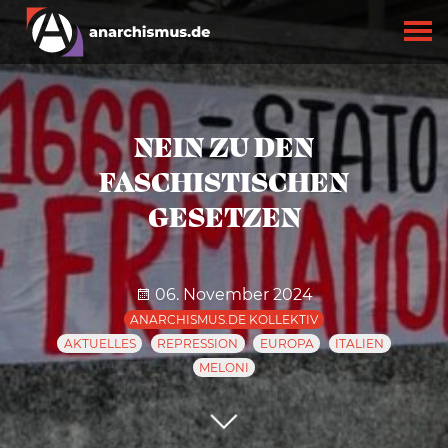
NEIN ZU DEN
FASCHISTISCHEN
GESETZEN
06. November 2024
ANARCHISMUS.DE KOLLEKTIV
AKTUELLES
REPRESSION
EUROPA
ITALIEN
MELONI