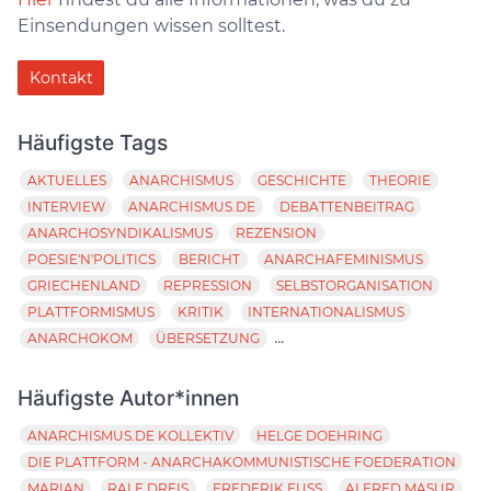
Einsendungen wissen solltest.
Kontakt
Häufigste Tags
AKTUELLES
ANARCHISMUS
GESCHICHTE
THEORIE
INTERVIEW
ANARCHISMUS.DE
DEBATTENBEITRAG
ANARCHOSYNDIKALISMUS
REZENSION
POESIE'N'POLITICS
BERICHT
ANARCHAFEMINISMUS
GRIECHENLAND
REPRESSION
SELBSTORGANISATION
PLATTFORMISMUS
KRITIK
INTERNATIONALISMUS
...
ANARCHOKOM
ÜBERSETZUNG
Häufigste Autor*innen
ANARCHISMUS.DE KOLLEKTIV
HELGE DOEHRING
DIE PLATTFORM - ANARCHAKOMMUNISTISCHE FOEDERATION
MARIAN
RALF DREIS
FREDERIK FUSS
ALFRED MASUR