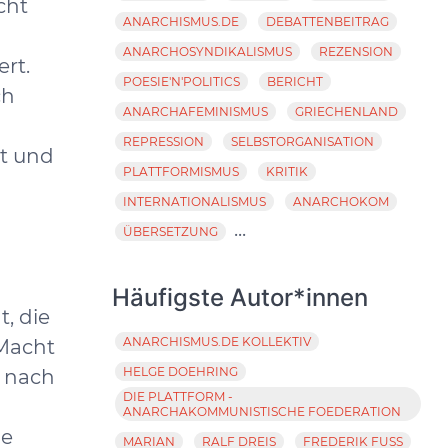
cht
ANARCHISMUS.DE
DEBATTENBEITRAG
ANARCHOSYNDIKALISMUS
REZENSION
rt.
POESIE'N'POLITICS
BERICHT
ch
ANARCHAFEMINISMUS
GRIECHENLAND
REPRESSION
SELBSTORGANISATION
ut und
PLATTFORMISMUS
KRITIK
INTERNATIONALISMUS
ANARCHOKOM
...
ÜBERSETZUNG
Häufigste Autor*innen
, die
ANARCHISMUS.DE KOLLEKTIV
 Macht
HELGE DOEHRING
r nach
DIE PLATTFORM -
ANARCHAKOMMUNISTISCHE FOEDERATION
ie
MARIAN
RALF DREIS
FREDERIK FUSS