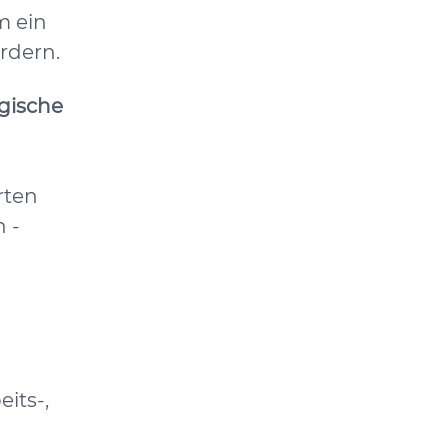
m ein
rdern.
egische
rten
 -
its-,