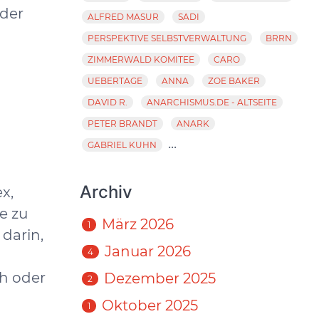
 der
ALFRED MASUR
SADI
PERSPEKTIVE SELBSTVERWALTUNG
BRRN
ZIMMERWALD KOMITEE
CARO
UEBERTAGE
ANNA
ZOE BAKER
DAVID R.
ANARCHISMUS.DE - ALTSEITE
PETER BRANDT
ANARK
...
GABRIEL KUHN
Archiv
x,
e zu
März 2026
1
 darin,
Januar 2026
4
ch oder
Dezember 2025
2
Oktober 2025
1