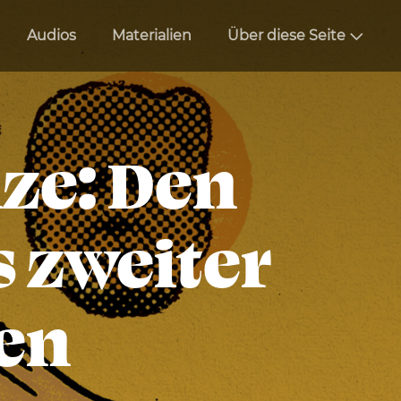
Audios
Materialien
Über diese Seite
ize: Den
 zweiter
en