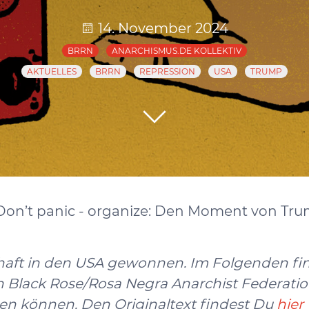
14. November 2024
BRRN
ANARCHISMUS.DE KOLLEKTIV
AKTUELLES
BRRN
REPRESSION
USA
TRUMP
Don’t panic - organize: Den Moment von Tru
haft in den USA gewonnen. Im Folgenden fi
Black Rose/Rosa Negra Anarchist Federatio
ren können. Den Originaltext findest Du
hier