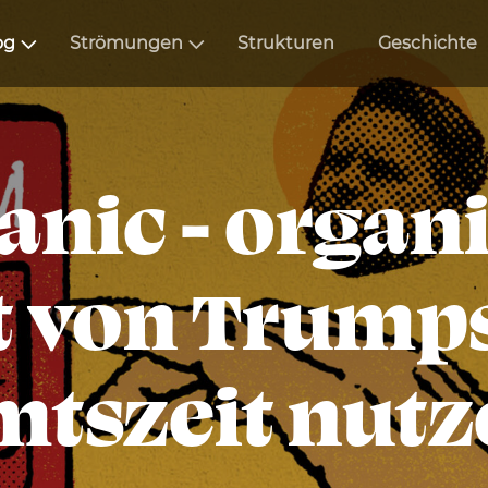
og
Strömungen
Strukturen
Geschichte
anic - organ
von Trumps
mtszeit nutz