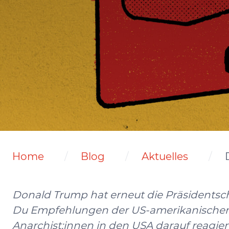
Home
Blog
Aktuelles
Donald Trump hat erneut die Präsidentsc
Du Empfehlungen der US-amerikanischen 
Anarchist:innen in den USA darauf reagie