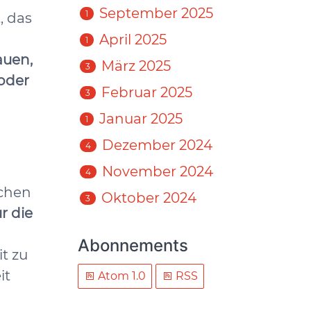
September 2025
1
, das
April 2025
1
auen,
März 2025
3
oder
Februar 2025
3
Januar 2025
1
Dezember 2024
4
November 2024
4
schen
Oktober 2024
3
r die
Abonnements
t zu
it
Atom 1.0
RSS