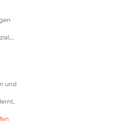
agen
l,...
en und
ernt,
fen