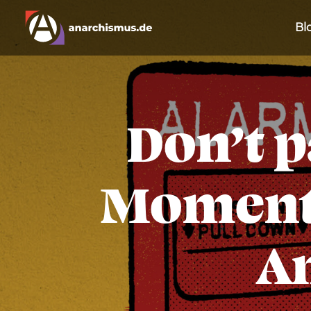
Bl
Don’t p
Moment 
A