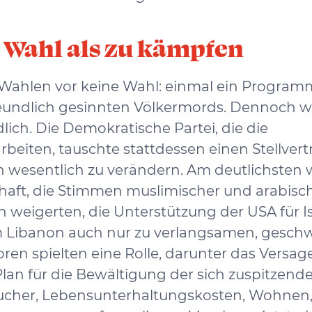
e Wahl als zu kämpfen
le Wahlen vor keine Wahl: einmal ein Program
reundlich gesinnten Völkermords. Dennoch w
lich. Die Demokratische Partei, die die
beiten, tauschte stattdessen einen Stellvert
n wesentlich zu verändern. Am deutlichsten
schaft, die Stimmen muslimischer und arabisc
h weigerten, die Unterstützung der USA für Is
m Libanon auch nur zu verlangsamen, gesch
en spielten eine Rolle, darunter das Versag
an für die Bewältigung der sich zuspitzend
swucher, Lebensunterhaltungskosten, Wohnen