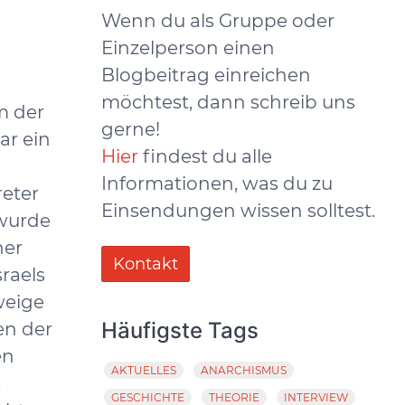
Wenn du als Gruppe oder
Einzelperson einen
Blogbeitrag einreichen
möchtest, dann schreib uns
m der
gerne!
ar ein
Hier
findest du alle
Informationen, was du zu
reter
Einsendungen wissen solltest.
 wurde
her
Kontakt
raels
weige
Häufigste Tags
en der
en
AKTUELLES
ANARCHISMUS
,
GESCHICHTE
THEORIE
INTERVIEW