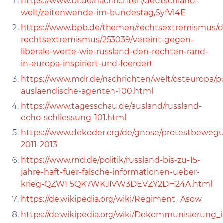
https://www.br.de/nachrichten/deutschland-
welt/zeitenwende-im-bundestag,SyfVl4E
https://www.bpb.de/themen/rechtsextremismus/do
rechtsextremismus/253039/vereint-gegen-
liberale-werte-wie-russland-den-rechten-rand-
in-europa-inspiriert-und-foerdert
https://www.mdr.de/nachrichten/welt/osteuropa/pol
auslaendische-agenten-100.html
https://www.tagesschau.de/ausland/russland-
echo-schliessung-101.html
https://www.dekoder.org/de/gnose/protestbeweg
2011-2013
https://www.rnd.de/politik/russland-bis-zu-15-
jahre-haft-fuer-falsche-informationen-ueber-
krieg-QZWF5QK7WKJIVW3DEVZY2DH24A.html
https://de.wikipedia.org/wiki/Regiment_Asow
https://de.wikipedia.org/wiki/Dekommunisierung_