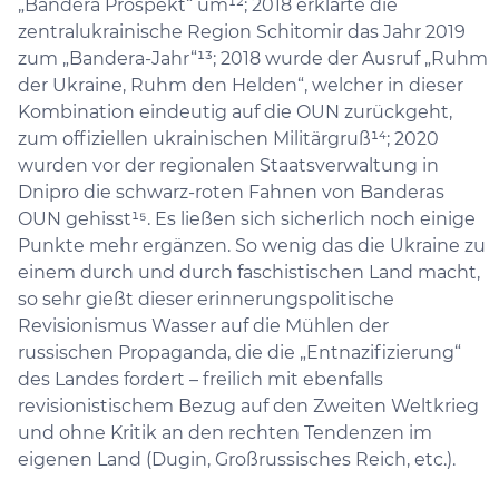
„Bandera Prospekt“ um¹²; 2018 erklärte die
zentralukrainische Region Schitomir das Jahr 2019
zum „Bandera-Jahr“¹³; 2018 wurde der Ausruf „Ruhm
der Ukraine, Ruhm den Helden“, welcher in dieser
Kombination eindeutig auf die OUN zurückgeht,
zum offiziellen ukrainischen Militärgruß¹⁴; 2020
wurden vor der regionalen Staatsverwaltung in
Dnipro die schwarz-roten Fahnen von Banderas
OUN gehisst¹⁵. Es ließen sich sicherlich noch einige
Punkte mehr ergänzen. So wenig das die Ukraine zu
einem durch und durch faschistischen Land macht,
so sehr gießt dieser erinnerungspolitische
Revisionismus Wasser auf die Mühlen der
russischen Propaganda, die die „Entnazifizierung“
des Landes fordert – freilich mit ebenfalls
revisionistischem Bezug auf den Zweiten Weltkrieg
und ohne Kritik an den rechten Tendenzen im
eigenen Land (Dugin, Großrussisches Reich, etc.).