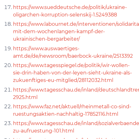
https://www.sueddeutsche.de/politik/ukraine-
oligarchen-korruption-selenskij-1.5249388
https://www.labournet.de/interventionen/solidaritae
mit-dem-wochenlangen-kampf-der-
ukrainischen-bergarbeiter/
https://www.auswaertiges-
amt.de/de/newsroom/baerbock-ukraine/2513392
https://www.tagesspiegel.de/politik/wir-wollen-
sie-drin-haben-von-der-leyen-sieht-ukraine-als-
zukuenftiges-eu-mitglied/28112032.html
https://www.tagesschau.de/inland/deutschlandtr
2925.html
https://www.faz.net/aktuell/rheinmetall-co-sind-
ruestungsaktien-nachhaltig-17852116.html
https://www.tagesschau.de/inland/sozialverbaende
zu-aufruestung-101.html