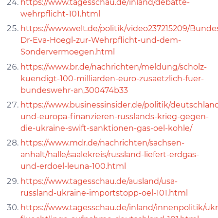
https://www.tagesschau.de/inland/debatte-
wehrpflicht-101.html
https://www.welt.de/politik/video237215209/Bund
Dr-Eva-Hoegl-zur-Wehrpflicht-und-dem-
Sondervermoegen.html
https://www.br.de/nachrichten/meldung/scholz-
kuendigt-100-milliarden-euro-zusaetzlich-fuer-
bundeswehr-an,300474b33
https://www.businessinsider.de/politik/deutschlan
und-europa-finanzieren-russlands-krieg-gegen-
die-ukraine-swift-sanktionen-gas-oel-kohle/
https://www.mdr.de/nachrichten/sachsen-
anhalt/halle/saalekreis/russland-liefert-erdgas-
und-erdoel-leuna-100.html
https://www.tagesschau.de/ausland/usa-
russland-ukraine-importstopp-oel-101.html
https://www.tagesschau.de/inland/innenpolitik/ukr