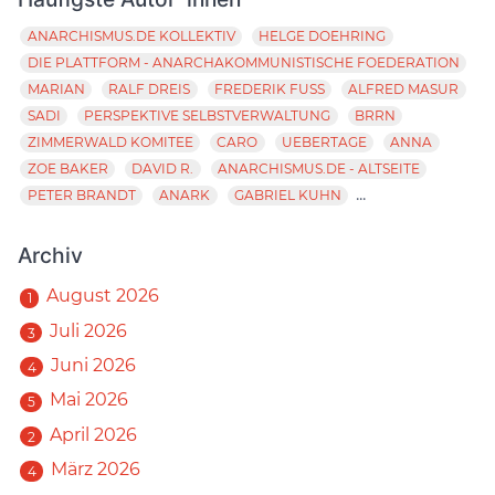
ANARCHISMUS.DE KOLLEKTIV
HELGE DOEHRING
DIE PLATTFORM - ANARCHAKOMMUNISTISCHE FOEDERATION
MARIAN
RALF DREIS
FREDERIK FUSS
ALFRED MASUR
SADI
PERSPEKTIVE SELBSTVERWALTUNG
BRRN
ZIMMERWALD KOMITEE
CARO
UEBERTAGE
ANNA
ZOE BAKER
DAVID R.
ANARCHISMUS.DE - ALTSEITE
...
PETER BRANDT
ANARK
GABRIEL KUHN
Archiv
August 2026
1
Juli 2026
3
Juni 2026
4
Mai 2026
5
April 2026
2
März 2026
4