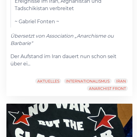
Ereignisse im Iran, Afghanistan und
Tadschikistan verbreitet
~ Gabriel Fonten ~
Übersetzt von Association „Anarchisme ou
Barbarie“
Der Aufstand im Iran dauert nun schon seit
über ei...
AKTUELLES
INTERNATIONALISMUS
IRAN
ANARCHIST FRONT