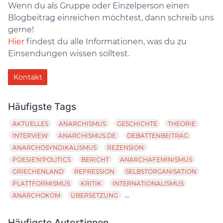
Wenn du als Gruppe oder Einzelperson einen
Blogbeitrag einreichen möchtest, dann schreib uns
gerne!
Hier
findest du alle Informationen, was du zu
Einsendungen wissen solltest.
Kontakt
Häufigste Tags
AKTUELLES
ANARCHISMUS
GESCHICHTE
THEORIE
INTERVIEW
ANARCHISMUS.DE
DEBATTENBEITRAG
ANARCHOSYNDIKALISMUS
REZENSION
POESIE'N'POLITICS
BERICHT
ANARCHAFEMINISMUS
GRIECHENLAND
REPRESSION
SELBSTORGANISATION
PLATTFORMISMUS
KRITIK
INTERNATIONALISMUS
...
ANARCHOKOM
ÜBERSETZUNG
Häufigste Autor*innen