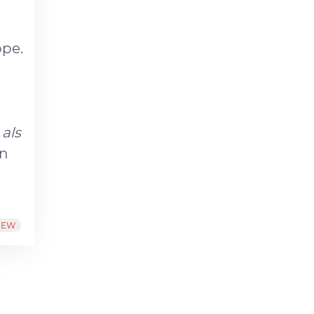
ppe.
 als
en
IEW