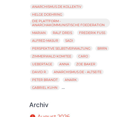
ANARCHISMUS.DE KOLLEKTIV
HELGE DOEHRING
DIE PLATTFORM -
ANARCHAKOMMUNISTISCHE FOEDERATION
MARIAN
RALF DREIS
FREDERIK FUSS
ALFRED MASUR
SADI
PERSPEKTIVE SELBSTVERWALTUNG
BRRN
ZIMMERWALD KOMITEE
CARO
UEBERTAGE
ANNA
ZOE BAKER
DAVID R.
ANARCHISMUS.DE - ALTSEITE
PETER BRANDT
ANARK
...
GABRIEL KUHN
Archiv
August 2026
1