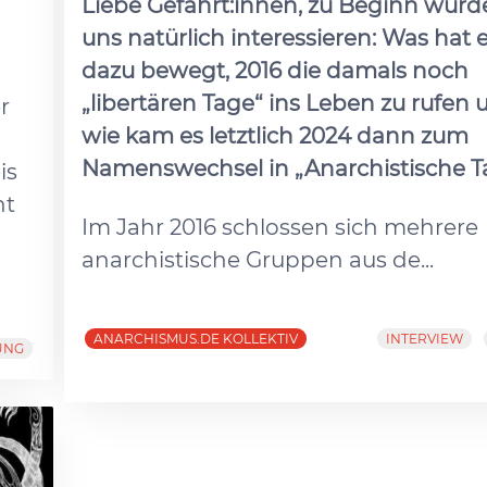
Liebe Gefährt:innen, zu Beginn würd
uns natürlich interessieren: Was hat 
dazu bewegt, 2016 die damals noch
„libertären Tage“ ins Leben zu rufen 
r
wie kam es letztlich 2024 dann zum
Namenswechsel in „Anarchistische T
is
ht
Im Jahr 2016 schlossen sich mehrere
anarchistische Gruppen aus de...
ANARCHISMUS.DE KOLLEKTIV
INTERVIEW
UNG