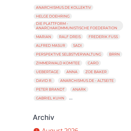
ANARCHISMUS.DE KOLLEKTIV
HELGE DOEHRING
DIE PLATTFORM -
ANARCHAKOMMUNISTISCHE FOEDERATION
MARIAN
RALF DREIS
FREDERIK FUSS
ALFRED MASUR
SADI
PERSPEKTIVE SELBSTVERWALTUNG
BRRN
ZIMMERWALD KOMITEE
CARO
UEBERTAGE
ANNA
ZOE BAKER
DAVID R.
ANARCHISMUS.DE - ALTSEITE
PETER BRANDT
ANARK
...
GABRIEL KUHN
Archiv
August 2026
1