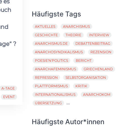
e es
euch
Häufigste Tags
und
AKTUELLES
ANARCHISMUS
GESCHICHTE
THEORIE
INTERVIEW
age“ ?
ANARCHISMUS.DE
DEBATTENBEITRAG
ANARCHOSYNDIKALISMUS
REZENSION
POESIE'N'POLITICS
BERICHT
ANARCHAFEMINISMUS
GRIECHENLAND
REPRESSION
SELBSTORGANISATION
PLATTFORMISMUS
KRITIK
A-TAGE
INTERNATIONALISMUS
ANARCHOKOM
EVENT
...
ÜBERSETZUNG
Häufigste Autor*innen