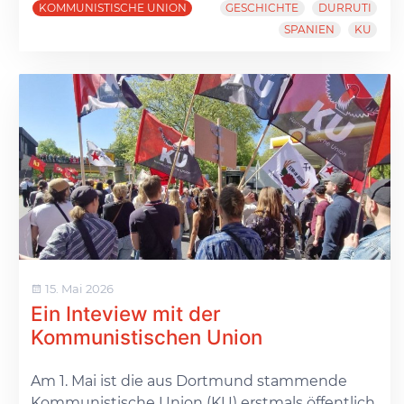
KOMMUNISTISCHE UNION
GESCHICHTE
DURRUTI
SPANIEN
KU
15. Mai 2026
Ein Inteview mit der
Kommunistischen Union
Am 1. Mai ist die aus Dortmund stammende
Kommunistische Union (KU) erstmals öffentlich