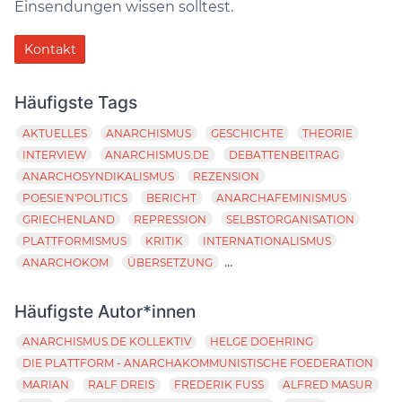
Einsendungen wissen solltest.
Kontakt
Häufigste Tags
AKTUELLES
ANARCHISMUS
GESCHICHTE
THEORIE
INTERVIEW
ANARCHISMUS.DE
DEBATTENBEITRAG
ANARCHOSYNDIKALISMUS
REZENSION
POESIE'N'POLITICS
BERICHT
ANARCHAFEMINISMUS
GRIECHENLAND
REPRESSION
SELBSTORGANISATION
PLATTFORMISMUS
KRITIK
INTERNATIONALISMUS
...
ANARCHOKOM
ÜBERSETZUNG
Häufigste Autor*innen
ANARCHISMUS.DE KOLLEKTIV
HELGE DOEHRING
DIE PLATTFORM - ANARCHAKOMMUNISTISCHE FOEDERATION
MARIAN
RALF DREIS
FREDERIK FUSS
ALFRED MASUR