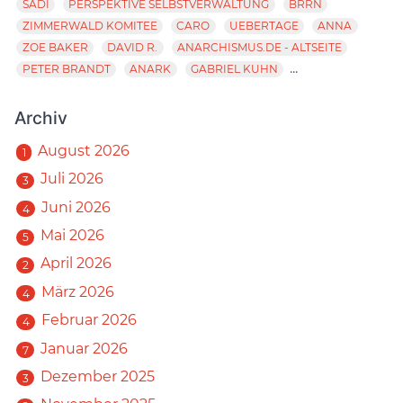
SADI
PERSPEKTIVE SELBSTVERWALTUNG
BRRN
ZIMMERWALD KOMITEE
CARO
UEBERTAGE
ANNA
ZOE BAKER
DAVID R.
ANARCHISMUS.DE - ALTSEITE
...
PETER BRANDT
ANARK
GABRIEL KUHN
Archiv
August 2026
1
Juli 2026
3
Juni 2026
4
Mai 2026
5
April 2026
2
März 2026
4
Februar 2026
4
Januar 2026
7
Dezember 2025
3