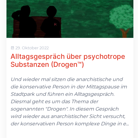
29. Oktober 2022
Alltagsgespräch über psychotrope
Substanzen (Drogen™)
Und wieder mal sitzen die anarchistische und
die konservative Person in der Mittagspause im
Stadtpark und führen ein Alltagsgespräch.
Diesmal geht es um das Thema der
sogenannten "Drogen". In diesem Gespräch
wird wieder aus anarchistischer Sicht versucht,
der konservativen Person komplexe Dinge in e
...