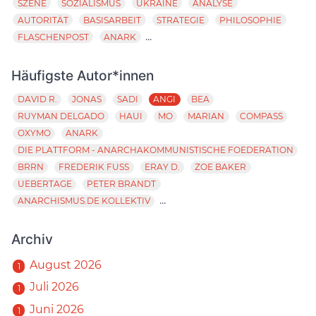
SZENE
SOZIALISMUS
UKRAINE
ANALYSE
AUTORITÄT
BASISARBEIT
STRATEGIE
PHILOSOPHIE
...
FLASCHENPOST
ANARK
Häufigste Autor*innen
DAVID R.
JONAS
SADI
ANGI
BEA
RUYMAN DELGADO
HAUI
MO
MARIAN
COMPASS
OXYMO
ANARK
DIE PLATTFORM - ANARCHAKOMMUNISTISCHE FOEDERATION
BRRN
FREDERIK FUSS
ERAY D.
ZOE BAKER
UEBERTAGE
PETER BRANDT
...
ANARCHISMUS.DE KOLLEKTIV
Archiv
August 2026
1
Juli 2026
1
Juni 2026
1