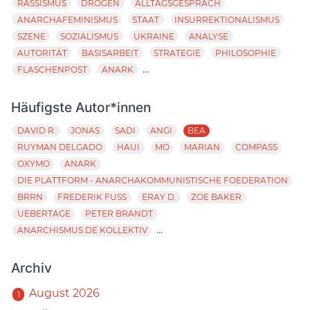
RASSISMUS
DROGEN
ALLTAGSGESPRÄCH
ANARCHAFEMINISMUS
STAAT
INSURREKTIONALISMUS
SZENE
SOZIALISMUS
UKRAINE
ANALYSE
AUTORITÄT
BASISARBEIT
STRATEGIE
PHILOSOPHIE
...
FLASCHENPOST
ANARK
Häufigste Autor*innen
DAVID R.
JONAS
SADI
ANGI
BEA
RUYMAN DELGADO
HAUI
MO
MARIAN
COMPASS
OXYMO
ANARK
DIE PLATTFORM - ANARCHAKOMMUNISTISCHE FOEDERATION
BRRN
FREDERIK FUSS
ERAY D.
ZOE BAKER
UEBERTAGE
PETER BRANDT
...
ANARCHISMUS.DE KOLLEKTIV
Archiv
August 2026
1