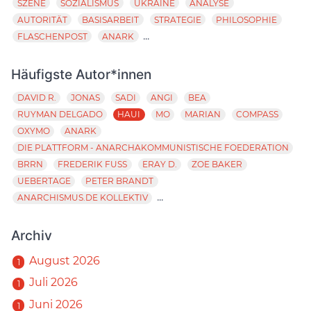
SZENE
SOZIALISMUS
UKRAINE
ANALYSE
AUTORITÄT
BASISARBEIT
STRATEGIE
PHILOSOPHIE
...
FLASCHENPOST
ANARK
Häufigste Autor*innen
DAVID R.
JONAS
SADI
ANGI
BEA
RUYMAN DELGADO
HAUI
MO
MARIAN
COMPASS
OXYMO
ANARK
DIE PLATTFORM - ANARCHAKOMMUNISTISCHE FOEDERATION
BRRN
FREDERIK FUSS
ERAY D.
ZOE BAKER
UEBERTAGE
PETER BRANDT
...
ANARCHISMUS.DE KOLLEKTIV
Archiv
August 2026
1
Juli 2026
1
Juni 2026
1