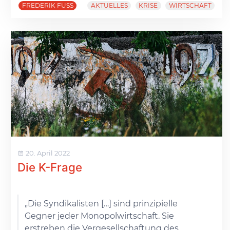
FREDERIK FUSS
AKTUELLES
KRISE
WIRTSCHAFT
20. April 2022
Die K-Frage
„Die Syndikalisten […] sind prinzipielle
Gegner jeder Monopolwirtschaft. Sie
erstreben die Vergesellschaftung des