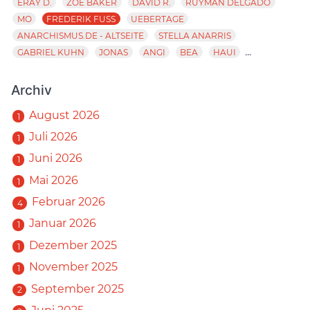
ERAY D.
ZOE BAKER
DAVID R.
RUYMAN DELGADO
MO
FREDERIK FUSS
UEBERTAGE
ANARCHISMUS.DE - ALTSEITE
STELLA ANARRIS
...
GABRIEL KUHN
JONAS
ANGI
BEA
HAUI
Archiv
August 2026
1
Juli 2026
1
Juni 2026
1
Mai 2026
1
Februar 2026
4
Januar 2026
1
Dezember 2025
1
November 2025
1
September 2025
2