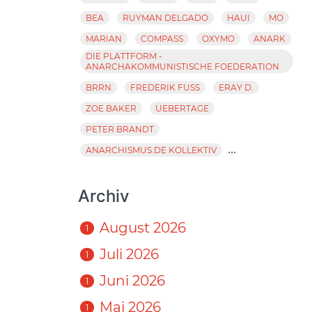
BEA
RUYMAN DELGADO
HAUI
MO
MARIAN
COMPASS
OXYMO
ANARK
DIE PLATTFORM -
ANARCHAKOMMUNISTISCHE FOEDERATION
BRRN
FREDERIK FUSS
ERAY D.
ZOE BAKER
UEBERTAGE
PETER BRANDT
...
ANARCHISMUS.DE KOLLEKTIV
Archiv
August 2026
1
Juli 2026
1
Juni 2026
1
Mai 2026
1