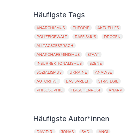
Häufigste Tags
ANARCHISMUS
THEORIE
AKTUELLES
POLIZEIGEWALT
RASSISMUS
DROGEN
ALLTAGSGESPRÄCH
ANARCHAFEMINISMUS
STAAT
INSURREKTIONALISMUS
SZENE
SOZIALISMUS
UKRAINE
ANALYSE
AUTORITÄT
BASISARBEIT
STRATEGIE
PHILOSOPHIE
FLASCHENPOST
ANARK
...
Häufigste Autor*innen
DAVID R.
JONAS
SADI
ANGI