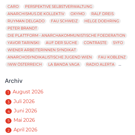
CARO
PERSPEKTIVE SELBSTVERWALTUNG
ANARCHISMUS.DE KOLLEKTIV
OXYMO
RALF DREIS
RUYMAN DELGADO
FAU SCHWEIZ
HELGE DOEHRING
PETER BRANDT
DIE PLATTFORM - ANARCHAKOMMUNISTISCHE FOEDERATION
YAVOR TARINSKI
AUF DER SUCHE
CONTRASTE
SYFO
WIENER ARBEITERINNEN SYNDIKAT
ANARCHOSYNDIKALISTISCHE JUGEND WIEN
FAU KOBLENZ
...
IWW ÖSTERREICH
LA BANDA VAGA
RADIO ALERTA
Archiv
August 2026
1
Juli 2026
3
Juni 2026
4
Mai 2026
5
April 2026
2