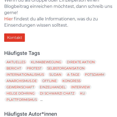
Wenn du als Gruppe oder Einzelperson einen
Blogbeitrag einreichen möchtest, dann schreib uns
gerne!
Hier
findest du alle Informationen, was du zu
Einsendungen wissen solltest.
Kontakt
Häufigste Tags
AKTUELLES
KLIMABEWEGUNG
DIREKTE AKTION
BERICHT
PROTEST
SELBSTORGANISATION
INTERNATIONALISMUS
SUDAN
A-TAGE
POTSDAMM
ANARCHISMUS.DE
OFFLINE
KONGRESS
GEWERKSCHAFT
EINZELHANDEL
INTERVIEW
HELGE DÖHRING
DI SCHWARZI CHATZ
KU
...
PLATTFORMISMUS
Häufigste Autor*innen