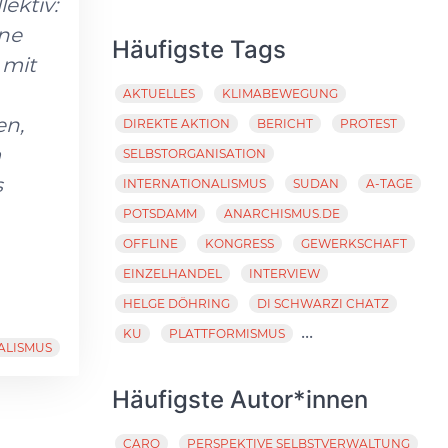
ektiv:
ine
Häufigste Tags
 mit
AKTUELLES
KLIMABEWEGUNG
en,
DIREKTE AKTION
BERICHT
PROTEST
m
SELBSTORGANISATION
s
INTERNATIONALISMUS
SUDAN
A-TAGE
POTSDAMM
ANARCHISMUS.DE
OFFLINE
KONGRESS
GEWERKSCHAFT
EINZELHANDEL
INTERVIEW
HELGE DÖHRING
DI SCHWARZI CHATZ
...
KU
PLATTFORMISMUS
ALISMUS
Häufigste Autor*innen
CARO
PERSPEKTIVE SELBSTVERWALTUNG