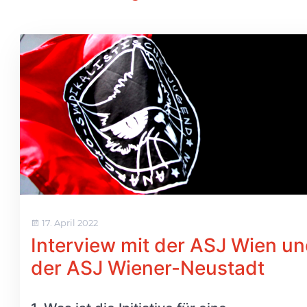
17. April 2022
Interview mit der ASJ Wien u
der ASJ Wiener-Neustadt