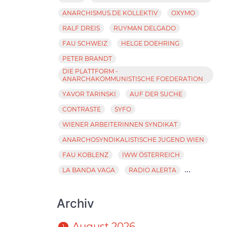
ANARCHISMUS.DE KOLLEKTIV
OXYMO
RALF DREIS
RUYMAN DELGADO
FAU SCHWEIZ
HELGE DOEHRING
PETER BRANDT
DIE PLATTFORM -
ANARCHAKOMMUNISTISCHE FOEDERATION
YAVOR TARINSKI
AUF DER SUCHE
CONTRASTE
SYFO
WIENER ARBEITERINNEN SYNDIKAT
ANARCHOSYNDIKALISTISCHE JUGEND WIEN
FAU KOBLENZ
IWW ÖSTERREICH
...
LA BANDA VAGA
RADIO ALERTA
Archiv
August 2026
1