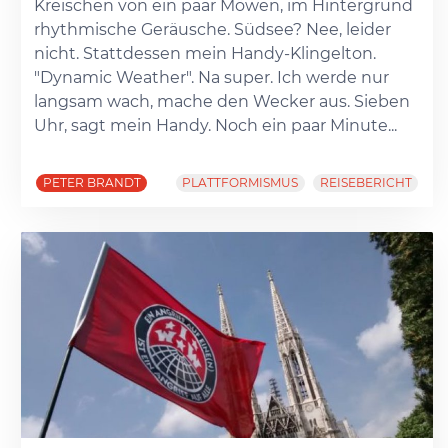
Kreischen von ein paar Möwen, im Hintergrund
rhythmische Geräusche. Südsee? Nee, leider
nicht. Stattdessen mein Handy-Klingelton.
"Dynamic Weather". Na super. Ich werde nur
langsam wach, mache den Wecker aus. Sieben
Uhr, sagt mein Handy. Noch ein paar Minute...
PETER BRANDT
PLATTFORMISMUS
REISEBERICHT