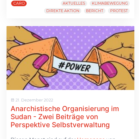
CARO
AKTUELLES
KLIMABEWEGUNG
DIREKTE AKTION
BERICHT
PROTEST
21. Dezember 2022
Anarchistische Organisierung im
Sudan - Zwei Beiträge von
Perspektive Selbstverwaltung