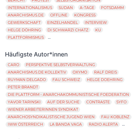
BERICHT
PROTEST
SELBSTORGANISATION
INTERNATIONALISMUS
SUDAN
A-TAGE
POTSDAMM
ANARCHISMUS.DE
OFFLINE
KONGRESS
GEWERKSCHAFT
EINZELHANDEL
INTERVIEW
HELGE DÖHRING
DI SCHWARZI CHATZ
KU
...
PLATTFORMISMUS
Häufigste Autor*innen
CARO
PERSPEKTIVE SELBSTVERWALTUNG
ANARCHISMUS.DE KOLLEKTIV
OXYMO
RALF DREIS
RUYMAN DELGADO
FAU SCHWEIZ
HELGE DOEHRING
PETER BRANDT
DIE PLATTFORM - ANARCHAKOMMUNISTISCHE FOEDERATION
YAVOR TARINSKI
AUF DER SUCHE
CONTRASTE
SYFO
WIENER ARBEITERINNEN SYNDIKAT
ANARCHOSYNDIKALISTISCHE JUGEND WIEN
FAU KOBLENZ
...
IWW ÖSTERREICH
LA BANDA VAGA
RADIO ALERTA