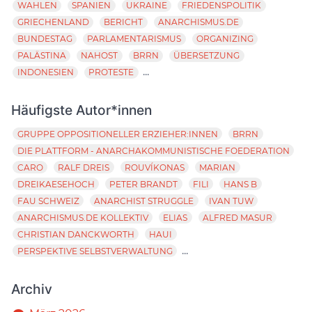
WAHLEN
SPANIEN
UKRAINE
FRIEDENSPOLITIK
GRIECHENLAND
BERICHT
ANARCHISMUS.DE
BUNDESTAG
PARLAMENTARISMUS
ORGANIZING
PALÄSTINA
NAHOST
BRRN
ÜBERSETZUNG
...
INDONESIEN
PROTESTE
Häufigste Autor*innen
GRUPPE OPPOSITIONELLER ERZIEHER:INNEN
BRRN
DIE PLATTFORM - ANARCHAKOMMUNISTISCHE FOEDERATION
CARO
RALF DREIS
ROUVÍKONAS
MARIAN
DREIKAESEHOCH
PETER BRANDT
FILI
HANS B
FAU SCHWEIZ
ANARCHIST STRUGGLE
IVAN TUW
ANARCHISMUS.DE KOLLEKTIV
ELIAS
ALFRED MASUR
CHRISTIAN DANCKWORTH
HAUI
...
PERSPEKTIVE SELBSTVERWALTUNG
Archiv