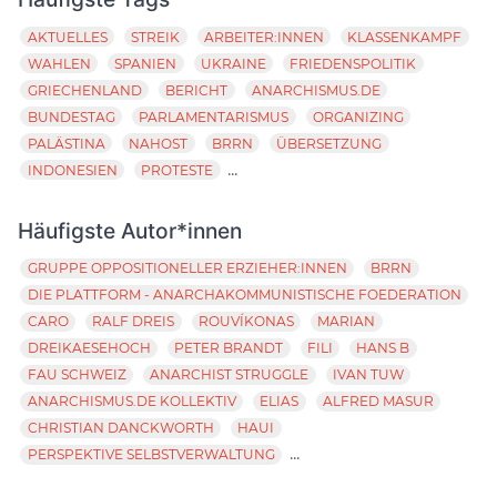
AKTUELLES
STREIK
ARBEITER:INNEN
KLASSENKAMPF
WAHLEN
SPANIEN
UKRAINE
FRIEDENSPOLITIK
GRIECHENLAND
BERICHT
ANARCHISMUS.DE
BUNDESTAG
PARLAMENTARISMUS
ORGANIZING
PALÄSTINA
NAHOST
BRRN
ÜBERSETZUNG
...
INDONESIEN
PROTESTE
Häufigste Autor*innen
GRUPPE OPPOSITIONELLER ERZIEHER:INNEN
BRRN
DIE PLATTFORM - ANARCHAKOMMUNISTISCHE FOEDERATION
CARO
RALF DREIS
ROUVÍKONAS
MARIAN
DREIKAESEHOCH
PETER BRANDT
FILI
HANS B
FAU SCHWEIZ
ANARCHIST STRUGGLE
IVAN TUW
ANARCHISMUS.DE KOLLEKTIV
ELIAS
ALFRED MASUR
CHRISTIAN DANCKWORTH
HAUI
...
PERSPEKTIVE SELBSTVERWALTUNG