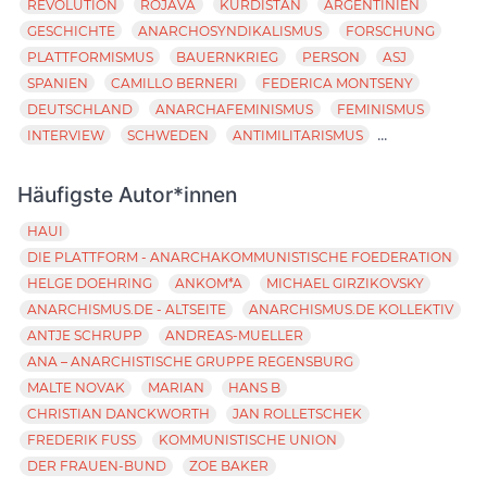
REVOLUTION
ROJAVA
KURDISTAN
ARGENTINIEN
GESCHICHTE
ANARCHOSYNDIKALISMUS
FORSCHUNG
PLATTFORMISMUS
BAUERNKRIEG
PERSON
ASJ
SPANIEN
CAMILLO BERNERI
FEDERICA MONTSENY
DEUTSCHLAND
ANARCHAFEMINISMUS
FEMINISMUS
...
INTERVIEW
SCHWEDEN
ANTIMILITARISMUS
Häufigste Autor*innen
HAUI
DIE PLATTFORM - ANARCHAKOMMUNISTISCHE FOEDERATION
HELGE DOEHRING
ANKOM*A
MICHAEL GIRZIKOVSKY
ANARCHISMUS.DE - ALTSEITE
ANARCHISMUS.DE KOLLEKTIV
ANTJE SCHRUPP
ANDREAS-MUELLER
ANA – ANARCHISTISCHE GRUPPE REGENSBURG
MALTE NOVAK
MARIAN
HANS B
CHRISTIAN DANCKWORTH
JAN ROLLETSCHEK
FREDERIK FUSS
KOMMUNISTISCHE UNION
DER FRAUEN-BUND
ZOE BAKER