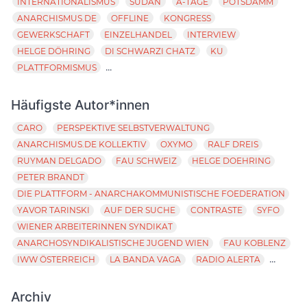
INTERNATIONALISMUS
SUDAN
A-TAGE
POTSDAMM
ANARCHISMUS.DE
OFFLINE
KONGRESS
GEWERKSCHAFT
EINZELHANDEL
INTERVIEW
HELGE DÖHRING
DI SCHWARZI CHATZ
KU
...
PLATTFORMISMUS
Häufigste Autor*innen
CARO
PERSPEKTIVE SELBSTVERWALTUNG
ANARCHISMUS.DE KOLLEKTIV
OXYMO
RALF DREIS
RUYMAN DELGADO
FAU SCHWEIZ
HELGE DOEHRING
PETER BRANDT
DIE PLATTFORM - ANARCHAKOMMUNISTISCHE FOEDERATION
YAVOR TARINSKI
AUF DER SUCHE
CONTRASTE
SYFO
WIENER ARBEITERINNEN SYNDIKAT
ANARCHOSYNDIKALISTISCHE JUGEND WIEN
FAU KOBLENZ
...
IWW ÖSTERREICH
LA BANDA VAGA
RADIO ALERTA
Archiv